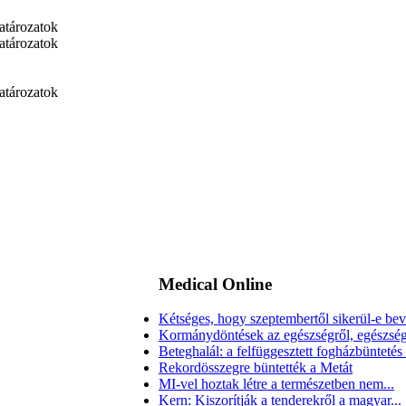
határozatok
határozatok
határozatok
Medical
Online
Kétséges, hogy szeptembertől sikerül-e beve
Kormánydöntések az egészségről, egészsé
Beteghalál: a felfüggesztett fogházbünteté
Rekordösszegre büntették a Metát
MI-vel hoztak létre a természetben nem...
Kern: Kiszorítják a tenderekről a magyar...