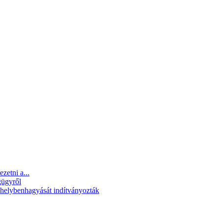
zetni a...
gügyről
s helybenhagyását indítványozták