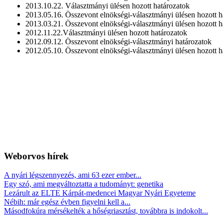
2013.10.22. Választmányi ülésen hozott határozatok
2013.05.16. Összevont elnökségi-választmányi ülésen hozott 
2013.03.21. Összevont elnökségi-választmányi ülésen hozott 
2012.11.22.Választmányi ülésen hozott határozatok
2012.09.12. Összevont elnökségi-választmányi határozatok
2012.05.10. Összevont elnökségi-választmányi ülésen hozott 
Weborvos
hírek
A nyári légszennyezés, ami 63 ezer ember...
Egy szó, ami megváltoztatta a tudományt: genetika
Lezárult az ELTE Kárpát-medencei Magyar Nyári Egyeteme
Nébih: már egész évben figyelni kell a...
Másodfokúra mérsékelték a hőségriasztást, továbbra is indokolt...