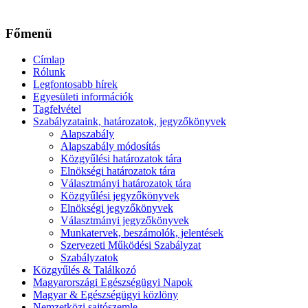
Főmenü
Címlap
Rólunk
Legfontosabb hírek
Egyesületi információk
Tagfelvétel
Szabályzataink, határozatok, jegyzőkönyvek
Alapszabály
Alapszabály módosítás
Közgyűlési határozatok tára
Elnökségi határozatok tára
Választmányi határozatok tára
Közgyűlési jegyzőkönyvek
Elnökségi jegyzőkönyvek
Választmányi jegyzőkönyvek
Munkatervek, beszámolók, jelentések
Szervezeti Működési Szabályzat
Szabályzatok
Közgyűlés & Találkozó
Magyarországi Egészségügyi Napok
Magyar & Egészségügyi közlöny
Nemzetközi sajtószemle