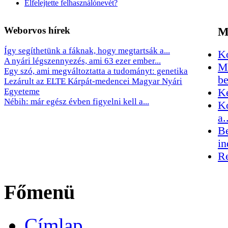
Elfelejtette felhasználónevét?
Weborvos
hírek
M
Így segíthetünk a fáknak, hogy megtartsák a...
Kó
A nyári légszennyezés, ami 63 ezer ember...
Me
Egy szó, ami megváltoztatta a tudományt: genetika
be
Lezárult az ELTE Kárpát-medencei Magyar Nyári
Egyeteme
Ké
Nébih: már egész évben figyelni kell a...
Ko
a.
Be
in
Re
Főmenü
Címlap