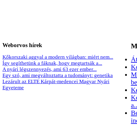
Weborvos
hírek
M
Kőkorszaki aggyal a modern világban: miért nem...
Át
Így segíthetünk a fáknak, hogy megtartsák a...
Kó
A nyári légszennyezés, ami 63 ezer ember...
Me
Egy szó, ami megváltoztatta a tudományt: genetika
Lezárult az ELTE Kárpát-medencei Magyar Nyári
be
Egyeteme
Ké
Ko
a.
Be
in