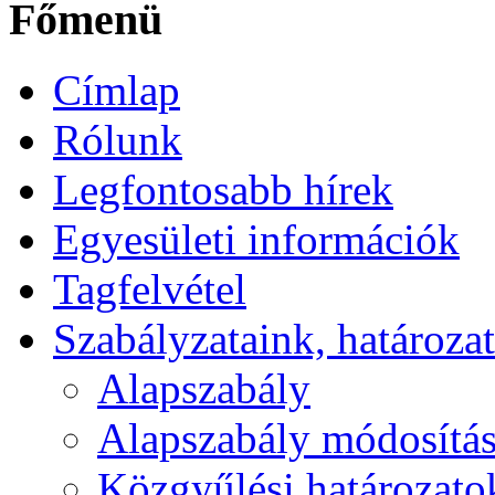
Főmenü
Címlap
Rólunk
Legfontosabb hírek
Egyesületi információk
Tagfelvétel
Szabályzataink, határoz
Alapszabály
Alapszabály módosítá
Közgyűlési határozatok